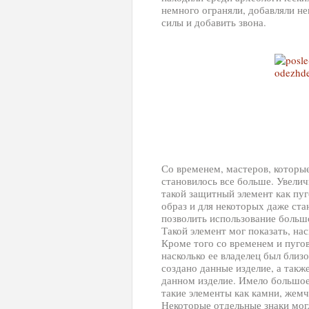
немного ограняли, добавляли н
силы и добавить звона.
Со временем, мастеров, которые
становилось все больше. Увелич
такой защитный элемент как пуг
образ и для некоторых даже ста
позволить использование больш
Такой элемент мог показать, нас
Кроме того со временем и пуго
насколько ее владелец был близ
создано данные изделие, а такж
данном изделие. Имело большое
такие элементы как камни, жем
Некоторые отдельные знаки могл