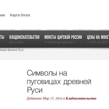
ная
Карта блога
все о копе
от петра до николая 2
с 1700 по 1917 г
вицах древней Руси
Добавлено Мар 15, 2016 в
Кладоискательство