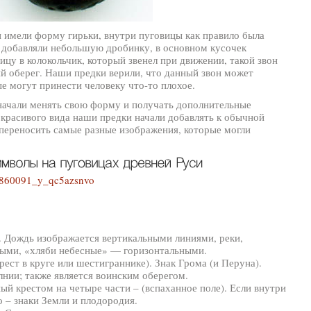
 имели форму гирьки, внутри пуговицы как правило была
о добавляли небольшую дробинку, в основном кусочек
цу в колокольчик, который звенел при движении, такой звон
й оберег. Наши предки верили, что данный звон может
ые могут принести человеку что-то плохое.
начали менять свою форму и получать дополнительные
 красивого вида наши предки начали добавлять к обычной
 переносить самые разные изображения, которые могли
ы. Дождь изображается вертикальными линиями, реки,
ными, «хляби небесные» — горизонтальными.
ест в круге или шестиграннике). Знак Грома (и Перуна).
лнии; также является воинским оберегом.
ный крестом на четыре части – (вспаханное поле). Если внутри
о – знаки Земли и плодородия.