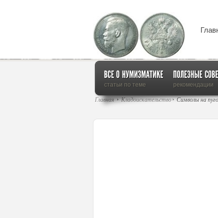
Глав
статьи по теме
рекомендации
Главная
Кладоискательство
Символы на пуго