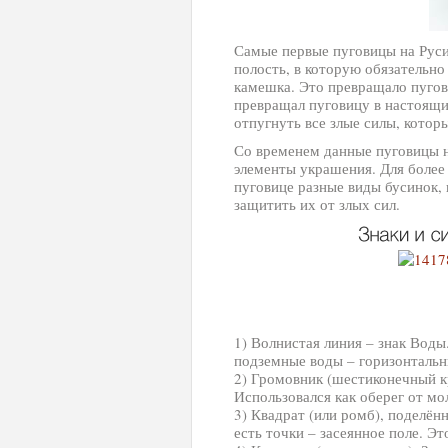
Самые первые пуговицы на Руси
полость, в которую обязательн
камешка. Это превращало пугови
превращал пуговицу в настоящи
отпугнуть все злые силы, котор
Со временем данные пуговицы 
элементы украшения. Для более
пуговице разные виды бусинок,
защитить их от злых сил.
1) Волнистая линия – знак Вод
подземные воды – горизонталь
2) Громовник (шестиконечный кр
Использовался как оберег от мо
3) Квадрат (или ромб), поделён
есть точки – засеянное поле. Эт