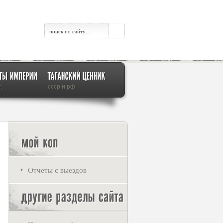
.
ссср и рф
Отчеты с выездов