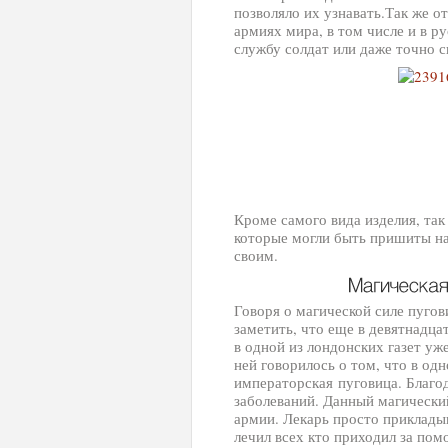
позволяло их узнавать.Так же о
армиях мира, в том числе и в р
службу солдат или даже точно с
Кроме самого вида изделия, так
которые могли быть пришиты на
своим.
Говоря о магической силе пугов
заметить, что еще в девятнадца
в одной из лондонских газет уж
ней говорилось о том, что в одн
императорская пуговица. Благод
заболеваний. Данный магический
армии. Лекарь просто приклады
лечил всех кто приходил за по