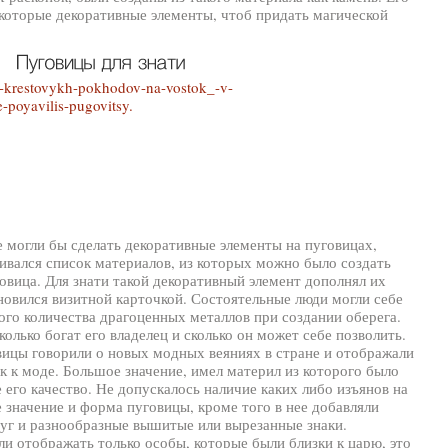
екоторые декоративные элементы, чтоб придать магической
 могли бы сделать декоративные элементы на пуговицах,
ивался список материалов, из которых можно было создать
овица. Для знати такой декоративный элемент дополнял их
новился визитной карточкой. Состоятельные люди могли себе
ого количества драгоценных металлов при создании оберега.
колько богат его владелец и сколько он может себе позволить.
вицы говорили о новых модных веяниях в стране и отображали
ок к моде. Большое значение, имел материл из которого было
е его качество. Не допускалось наличие каких либо изъянов на
 значение и форма пуговицы, кроме того в нее добавляли
чуг и разнообразные вышитые или вырезанные знаки.
и отображать только особы, которые были близки к царю, это