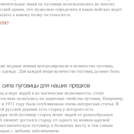
тличительные знаки на пуговице использовались во многих
усской армии, что позволяло определить в каких войсках ведет
казать к какому полку он относится.
 же модные веяния контролировали и количество пуговиц,
 одежду. Для каждой вещи количество пуговиц должно быть
иц и вере людей в их магические возможности, стоит
том веке полагались на защитные свойства пуговиц. Например,
е в 1931 году была опубликована очень интересная статья. В
ой русской деревне есть старец у которого есть
аря этой пуговице старец лечит людей от разнообразных
 элемент достался старцу от одного из воинов царской
вал магическую пуговицу к больному месту и тем самым
мощью с любыми заболеванием.