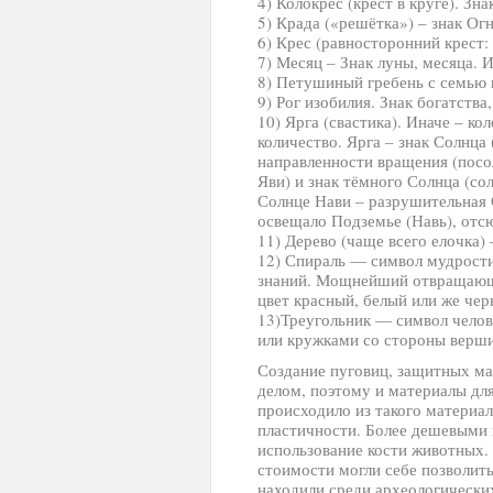
4) Колокрес (крест в круге). Зн
5) Крада («решётка») – знак Ог
6) Крес (равносторонний крест:
7) Месяц – Знак луны, месяца. 
8) Петушиный гребень с семью 
9) Рог изобилия. Знак богатства
10) Ярга (свастика). Иначе – к
количество. Ярга – знак Солнца 
направленности вращения (посол
Яви) и знак тёмного Солнца (со
Солнце Нави – разрушительная 
освещало Подземье (Навь), отсю
11) Дерево (чаще всего елочка)
12) Спираль — символ мудрости
знаний. Мощнейший отвращающи
цвет красный, белый или же чер
13)Треугольник — символ челов
или кружками со стороны верши
Создание пуговиц, защитных ма
делом, поэтому и материалы для
происходило из такого материала
пластичности. Более дешевыми 
использование кости животных.
стоимости могли себе позволить
находили среди археологических