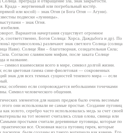
ак Солнца. преграда и отвращение зла, знак закрытости.
ня. Крада – жертвенный или погребальный костёр.
 прямой или косой) – знак Огня (и Бога Огня — Агуни).
Известны подвески «лунницы».
выступами – знак Огня.
, изобилия.
оловорот. Вариантов начертания существует огромное
(и, соответственно, Богов Солнца: Хорса, Даждьбога и др). По
онь\ противосолонь) различают знак светлого Солнца (солнца
лнца Нави). Солнце Яви – благотворная, созидательная Сила;
Сила. Согласно славянским мифам, после заката Солнце
да и название.
 — символ взаимосвязи всего в мире, символ долгой жизни.
; если цветовая гамма сине-фиолетовая — сокровенных
й знак для всех темных сущностей теневого мира — если
ный.
ека; особенно если сопровождается небольшими точечками
ны. Символ человеческого общения.
гических элементов для наших предков было очень весомым
 этого они использовали не самые простые. Создание пуговиц
 как золото, серебро часто использовалась медь за счет своей
материалы на тот момент считались сплав олова, свинца или
 Самыми простыми считали деревянные пуговицы, которые по
 практически все. Основная масса пуговиц гирек, которые
 раскопок, были созданы из такого материала как камень. Его