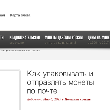
ная
Карта блога
все о копе
от петра до николая 2
с 1700 по 1917 г
и отправлять монеты по почте
Добавлено Мар 6, 2015 в
Полезные советы