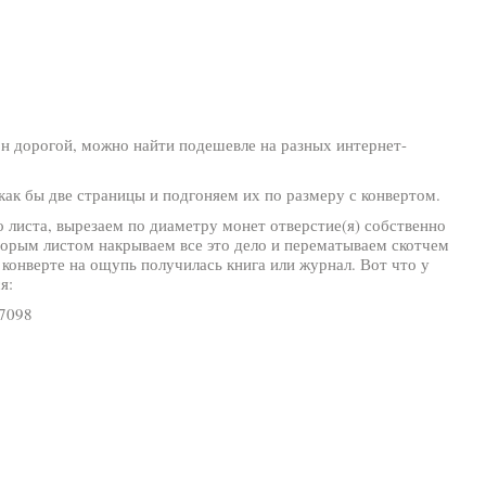
он дорогой, можно найти подешевле на разных интернет-
 как бы две страницы и подгоняем их по размеру с конвертом.
 листа, вырезаем по диаметру монет отверстие(я) собственно
Вторым листом накрываем все это дело и перематываем скотчем
м конверте на ощупь получилась книга или журнал. Вот что у
я: