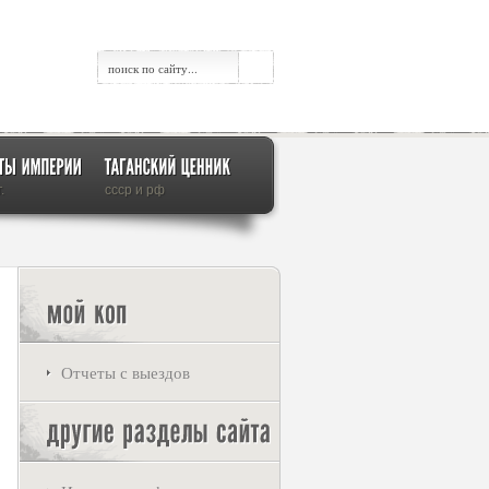
.
ссср и рф
Отчеты с выездов