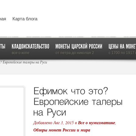
ная
Карта блога
все о копе
от петра до николая 2
с 1700 по 1917 г
 Европейские талеры на Руси
Добавлено Авг 3, 2015 в
Все о нумизматике
,
Обзоры монет России и мира