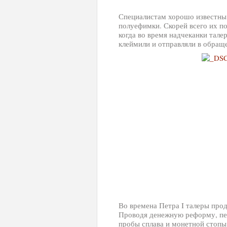
Специалистам хорошо известны
полуефимки. Скорей всего их п
когда во время надчеканки тале
клеймили и отправляли в обращ
Во времена Петра I талеры про
Проводя денежную реформу, пер
пробы сплава и монетной стопы