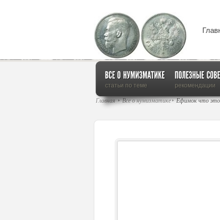
Глав
статьи по теме
рекомендации
Главная
Все о нумизматике
Ефимок что это?