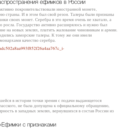
 активно покровительствовали иностранной монете,
ию страны. И в этом был свой резон. Талеры были признаны
ки своих монет. Серебра в это время очень не хватало, а
но росла. Государство активно расширялось и нужно был
ие на новых землях, платить жалование чиновникам и армии.
годились заморские талеры. К тому же они имели
монархами качество серебра.
вшейся в истории точки зрения с подачи выдающегося
Спасского, не была допущена к официальному обращению,
рность в западных землях, вернувшихся в состав России из