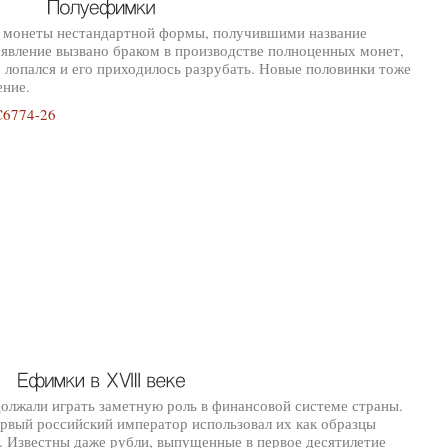
 монеты нестандартной формы, получившими название
оявление вызвано браком в производстве полноценных монет,
р лопался и его приходилось разрубать. Новые половинки тоже
ение.
должали играть заметную роль в финансовой системе страны.
вый российский император использовал их как образцы
. Известны даже рубли, выпущенные в первое десятилетие