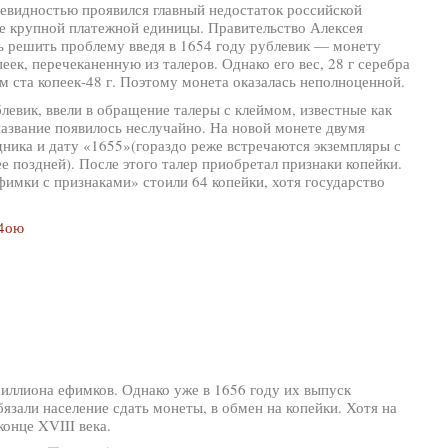
чевидностью проявился главный недостаток российской
е крупной платежной единицы. Правительство Алексея
 решить проблему введя в 1654 году рублевик — монету
к, перечеканенную из талеров. Однако его вес, 28 г серебра
 ста копеек-48 г. Поэтому монета оказалась неполноценной.
евик, ввели в обращение талеры с клеймом, известные как
название появилось неслучайно. На новой монете двумя
ника и дату «1655»(гораздо реже встречаются экземпляры с
ее поздней). После этого талер приобретал признаки копейки.
фимки с признаками» стоили 64 копейки, хотя государство
иллиона ефимков. Однако уже в 1656 году их выпуск
бязали население сдать монеты, в обмен на копейки. Хотя на
конце XVIII века.