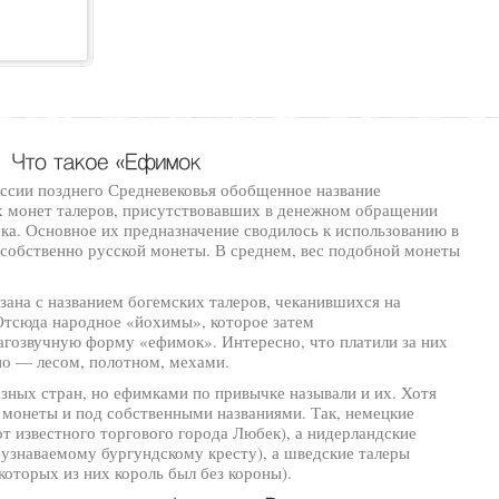
ссии позднего Средневековья обобщенное название
х монет талеров, присутствовавших в денежном обращении
ека. Основное их предназначение сводилось к использованию в
 собственно русской монеты. В среднем, вес подобной монеты
зана с названием богемских талеров, чеканившихся на
Отсюда народное «йохимы», которое затем
агозвучную форму «ефимок». Интересно, что платили за них
но — лесом, полотном, мехами.
зных стран, но ефимками по привычке называли и их. Хотя
и монеты и под собственными названиями. Так, немецкие
т известного торгового города Любек), а нидерландские
знаваемому бургундскому кресту), а шведские талеры
оторых из них король был без короны).