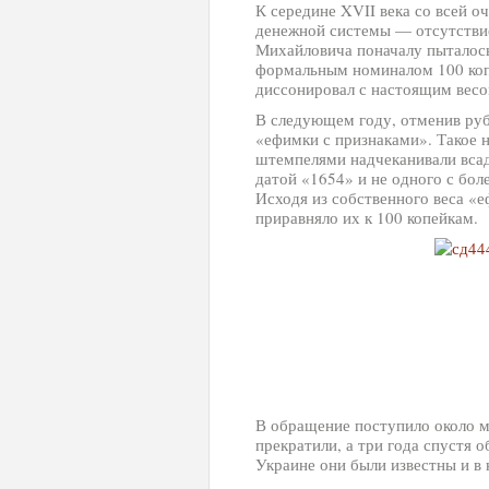
К середине XVII века со всей о
денежной системы — отсутстви
Михайловича поначалу пыталось
формальным номиналом 100 копее
диссонировал с настоящим весом
В следующем году, отменив рубл
«ефимки с признаками». Такое 
штемпелями надчеканивали всад
датой «1654» и не одного с бол
Исходя из собственного веса «е
приравняло их к 100 копейкам.
В обращение поступило около м
прекратили, а три года спустя о
Украине они были известны и в 