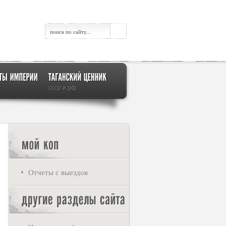
.
ссср и рф
Отчеты с выездов