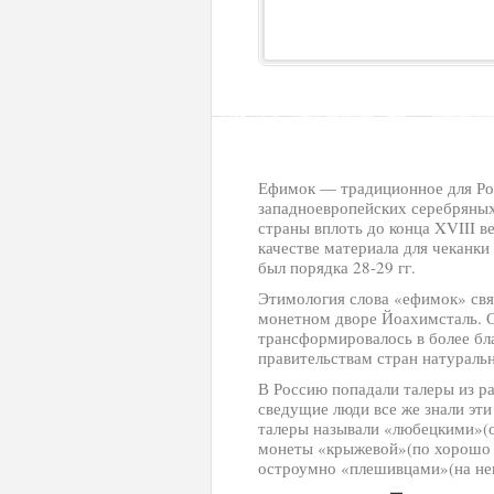
Ефимок — традиционное для Ро
западноевропейских серебряны
страны вплоть до конца XVIII в
качестве материала для чеканки
был порядка 28-29 гг.
Этимология слова «ефимок» свя
монетном дворе Йоахимсталь. 
трансформировалось в более бл
правительствам стран натураль
В Россию попадали талеры из ра
сведущие люди все же знали эт
талеры называли «любецкими»(о
монеты «крыжевой»(по хорошо у
остроумно «плешивцами»(на нек