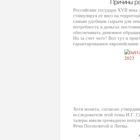
Российские государи XVII века
стимулируя ее ввоз на территор
самым удобным сырьем для чекан
потребность в деньгах постоян
обеспечивать денежное обращен
Но за счет чего? Вот тут и при
гарантированное европейскими 
Хотя монета, согласно утверди
исследователя этой темы И.Г. 
талеры имели громадную популя
Речи Посполитой и Литвы.