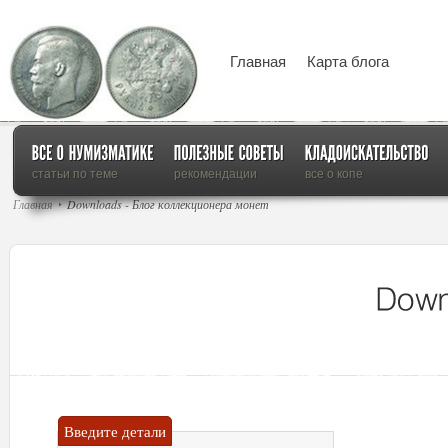
Главная
Карта блога
статьи по теме
рекомендации
все о копе
Главная
Downloads - Блог коллекционера монет
Введите детали